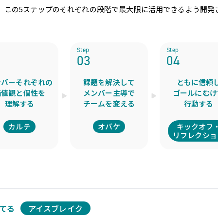
ルは、この5ステップのそれぞれの段階で最大限に活用できるよう開発
Step
Step
2
03
04
ンバーそれぞれの
課題を解決して
ともに信頼
価値観と個性を
メンバー主導で
ゴールにむけ
理解する
チームを変える
行動する
カルテ
オバケ
キックオフ
リフレクショ
てる
アイスブレイク