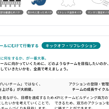
部分最適化オバケ
良かれと思ったオバケ
ストレッチ過多オバケ
マンネリ満足オバ
ールにむけて行動する
キックオフ・リフレクション
めに何をするか、が一番大事。
ゴールに向かっていくために、どのようなチームを目指したいのか
をしていきたいかを、全員で考えましょう。
がいいチーム」ではなく、
アクションの登録・管理
を上げる」が大前提。
チームの成長サイクル
PIを見ながら、目標を達成するため
KPIとチームビルディング両方
にしたいかを考えていくことで、
できるため、双方のアクション
るチームづくりを目指します。
に移すことができます。