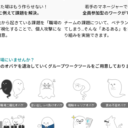
した場はもう作らせない！
若手のマネージャーで
に例えて課題を解決。
全員参加型のワークが
性から起きている課題を「職場の
チームの課題について、ベテラ
可視化することで、個人攻撃にな
てしまう...そんな「あるある」
用意。
り組みを実施できます。
職場にいませんか？
らのオバケを退治していくグループワークツールをご用意しており
職場二極化オバケ
言い出しっぺ負けオバケ
曖昧キャリアオバケ
褒め不足オバケ