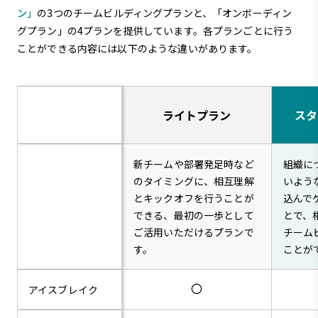
ン」
の3つのチームビルディングプランと、「オンボーディン
グプラン」の4プランを提供しています。各プランごとに行う
ことができる内容には以下のような違いがあります。
ライトプラン
スタ
新チームや部署発足時など
組織に
のタイミングに、相互理解
いよう
とキックオフを行うことが
込んで
できる、最初の一歩として
とで、
ご活用いただけるプランで
チーム
す。
ことが
アイスブレイク